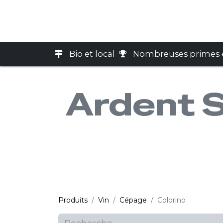
Accueil
Boutique
Cart
Bio et local
Nombreuses primes e
Ardent Sp
Produits
Vin
Cépage
Colorino