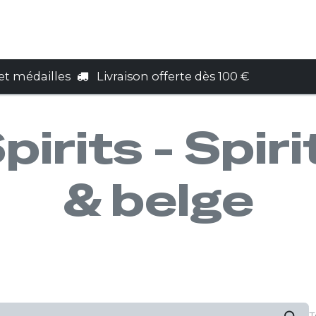
e cadeau
Services
Nous trouver
t médailles
Livraison offerte dès 100 €
irits - Spir
& belge