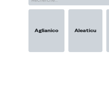
Aglianico
Aleaticu