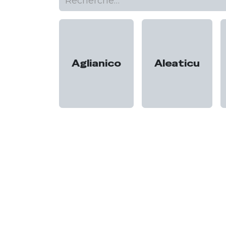
Aglianico
Aleaticu