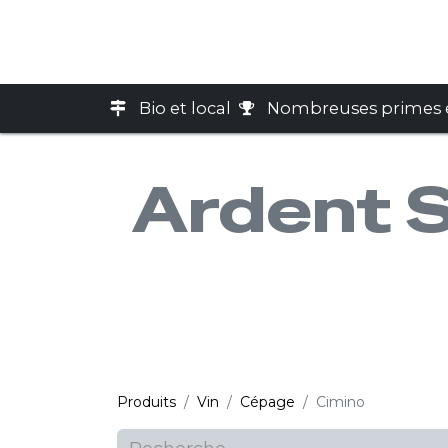
Accueil
Boutique
Cart
Bio et local
Nombreuses primes e
Ardent Sp
Produits
Vin
Cépage
Cimino