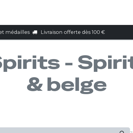
e cadeau
Services
Nous trouver
t médailles
Livraison offerte dès 100 €
irits - Spir
& belge