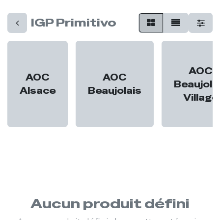
IGP Primitivo
AOC
AOC
AOC
Beaujola
Alsace
Beaujolais
Village
Aucun produit défini