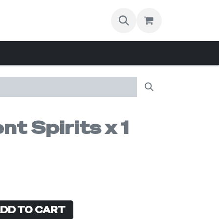
act
t Spirits x 1
DD TO CART
Buy now