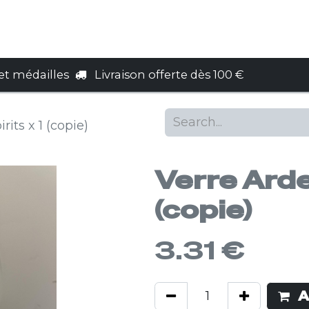
e cadeau
Services
Find us
Cont
t médailles
Livraison offerte dès 100 €
rits x 1 (copie)
Verre Arden
(copie)
3.31
€
A